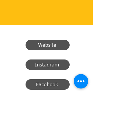
Website
Instagram
Facebook
Email
Manage your Choir information
Here you can change, add or remove