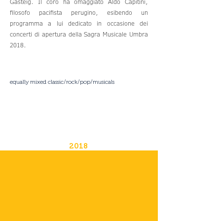
Gasteig. Il coro ha omaggiato Aldo Capitini,
filosofo pacifista perugino, esibendo un
programma a lui dedicato in occasione dei
concerti di apertura della Sagra Musicale Umbra
2018.
equally mixed classic/rock/pop/musicals
2018