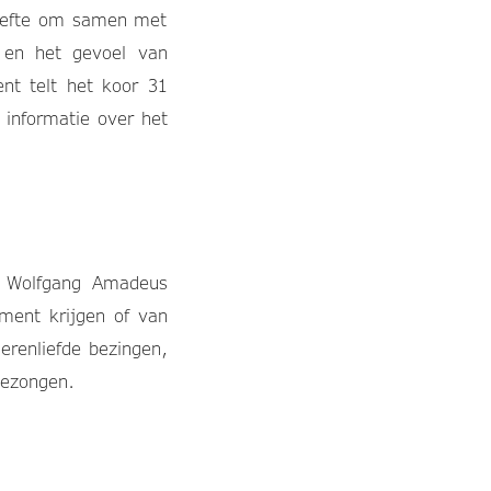
hoefte om samen met
d en het gevoel van
nt telt het koor 31
 informatie over het
ot Wolfgang Amadeus
ment krijgen of van
erenliefde bezingen,
gezongen.