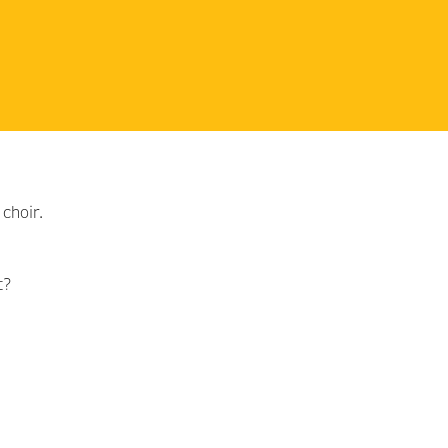
choir.
t?