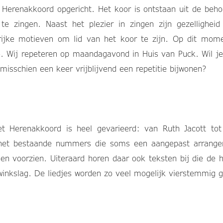
erenakkoord opgericht. Het koor is ontstaan uit de be
 zingen. Naast het plezier in zingen zijn gezellighei
rijke motieven om lid van het koor te zijn. Op dit mome
io. Wij repeteren op maandagavond in Huis van Puck. Wil je
 misschien een keer vrijblijvend een repetitie bijwonen?
et Herenakkoord is heel gevarieerd: van Ruth Jacott t
 het bestaande nummers die soms een aangepast arrange
en voorzien. Uiteraard horen daar ook teksten bij die de h
winkslag. De liedjes worden zo veel mogelijk vierstemmig 