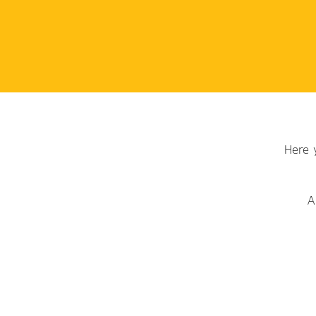
Here 
A