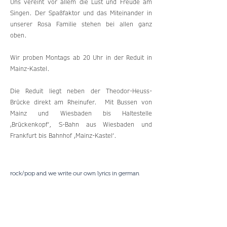
Uns vereint vor allem die Lust und Freude am
Singen. Der Spaßfaktor und das Miteinander in
unserer Rosa Familie stehen bei allen ganz
oben.
​Wir proben Montags ab 20 Uhr in der Reduit in
Mainz-Kastel.
Die Reduit liegt neben der Theodor-Heuss-
Brücke direkt am Rheinufer. Mit Bussen von
Mainz und Wiesbaden bis Haltestelle
‚Brückenkopf‘, S-Bahn aus Wiesbaden und
Frankfurt bis Bahnhof ‚Mainz-Kastel‘.
rock/pop and we write our own lyrics in german