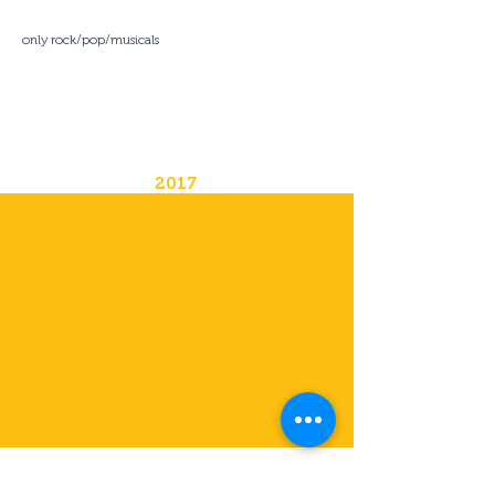
only rock/pop/musicals
2017