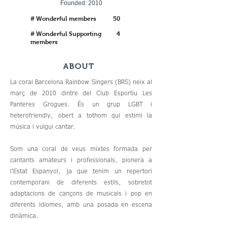
Founded: 2010
# Wonderful members
50
# Wonderful Supporting
4
members
ABOUT
La coral Barcelona Rainbow Singers (BRS) neix al
març de 2010 dintre del Club Esportiu Les
Panteres Grogues. És un grup LGBT i
heterofriendly, obert a tothom qui estimi la
música i vulgui cantar.
Som una coral de veus mixtes formada per
cantants amateurs i professionals, pionera a
l'Estat Espanyol, ja que tenim un repertori
contemporani de diferents estils, sobretot
adaptacions de cançons de musicals i pop en
diferents idiomes, amb una posada en escena
dinàmica.