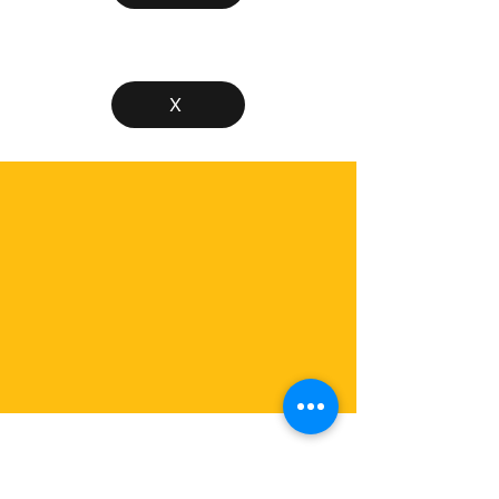
X
If for any reason you don't want to
be on our website, give us the name