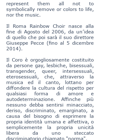
represent them all not to
symbolically remove or colors to life,
nor the music.
Il Roma Rainbow Choir nasce alla
fine di Agosto del 2006, da un’idea
di quello che poi sarà il suo direttore
Giuseppe Pecce (fino al 5 dicembre
2014).
Il Coro è orgogliosamente costituito
da persone gay, lesbiche, bisessuali,
transgender, queer, intersessuali,
eterosessuali, che, attraverso la
musica ed il canto, lottano per
diffondere la cultura del rispetto per
qualsiasi forma di amore e
autodeterminazione. Affinche più
nessuno debba sentirsi minacciato,
deriso, discriminato, emarginato, a
causa del bisogno di esprimere la
propria identità umana e affettiva, o
semplicemente la propria unicità
libera da uno steccato
discriminatorio chiamato "norma".