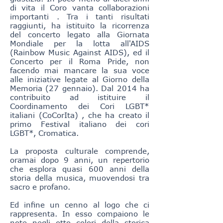
di vita il Coro vanta collaborazioni
importanti . Tra i tanti risultati
raggiunti, ha istituito la ricorrenza
del concerto legato alla Giornata
Mondiale per la lotta all'AIDS
(Rainbow Music Against AIDS), ed il
Concerto per il Roma Pride, non
facendo mai mancare la sua voce
alle iniziative legate al Giorno della
Memoria (27 gennaio). Dal 2014 ha
contribuito ad istituire il
Coordinamento dei Cori LGBT*
italiani (CoCorIta) , che ha creato il
primo Festival italiano dei cori
LGBT*, Cromatica.
La proposta culturale comprende,
oramai dopo 9 anni, un repertorio
che esplora quasi 600 anni della
storia della musica, muovendosi tra
sacro e profano.
Ed infine un cenno al logo che ci
rappresenta. In esso compaiono le
note negli otto colori della storica