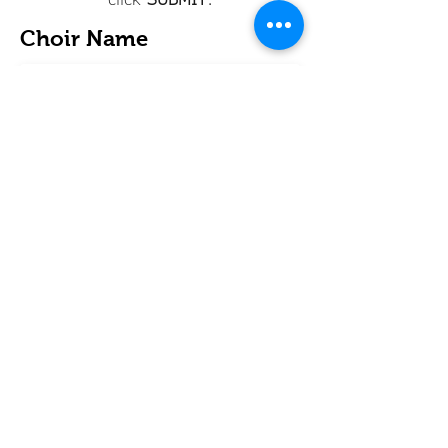
Choir Name
Email
SUBMIT
info@legato-choirs.com
©2026 LEGATO