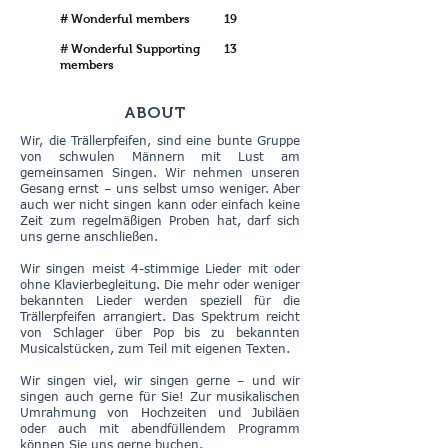
# Wonderful members
19
# Wonderful Supporting
13
members
ABOUT
Wir, die Trällerpfeifen, sind eine bunte Gruppe
von schwulen Männern mit Lust am
gemeinsamen Singen. Wir nehmen unseren
Gesang ernst – uns selbst umso weniger. Aber
auch wer nicht singen kann oder einfach keine
Zeit zum regelmäßigen Proben hat, darf sich
uns gerne anschließen.
Wir singen meist 4-stimmige Lieder mit oder
ohne Klavierbegleitung. Die mehr oder weniger
bekannten Lieder werden speziell für die
Trällerpfeifen arrangiert. Das Spektrum reicht
von Schlager über Pop bis zu bekannten
Musicalstücken, zum Teil mit eigenen Texten.
Wir singen viel, wir singen gerne – und wir
singen auch gerne für Sie! Zur musikalischen
Umrahmung von Hochzeiten und Jubiläen
oder auch mit abendfüllendem Programm
können Sie uns gerne buchen.